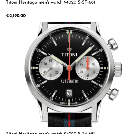
Titoni Heritage men's watch 94020 S-ST-681
Regular price:
€2,190.00