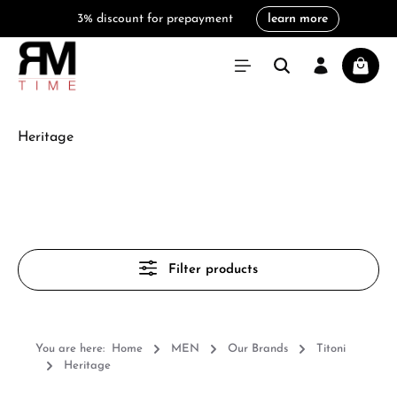
3% discount for prepayment
learn more
in content
Shoppi
Heritage
Filter products
You are here:
Home
MEN
Our Brands
Titoni
Heritage