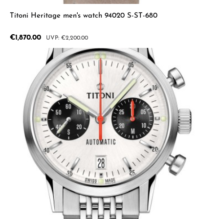
Titoni Heritage men's watch 94020 S-ST-680
Sale price:
€1,870.00
Regular price:
€2,200.00