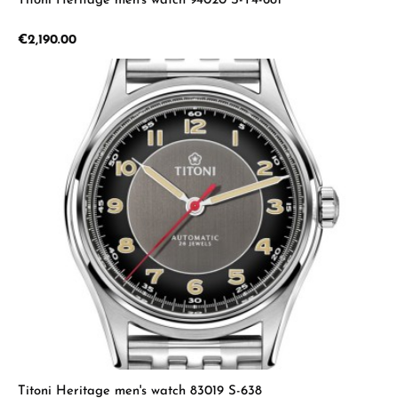
Titoni Heritage men's watch 94020 S-T4-681
Regular price:
€2,190.00
Titoni Heritage men's watch 83019 S-638