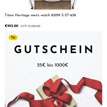
Titoni Heritage men's watch 83019 S-ST-638
Sale price:
€955.00
Regular price:
€1,005.00
Tip