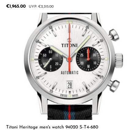
Sale price:
€1,965.00
Regular price:
€2,315.00
Titoni Heritage men's watch 94020 S-T4-680