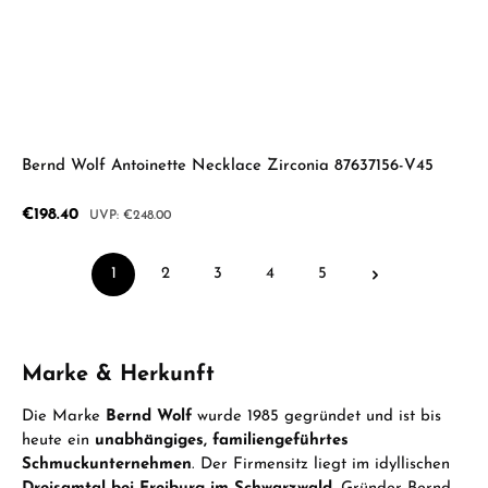
Bernd Wolf Antoinette Necklace Zirconia 87637156-V45
Sale price:
€198.40
Regular price:
€248.00
1
2
3
4
5
Page
Page
Page
Page
Page
Marke & Herkunft
Die Marke
Bernd Wolf
wurde 1985 gegründet und ist bis
heute ein
unabhängiges, familiengeführtes
Schmuckunternehmen
. Der Firmensitz liegt im idyllischen