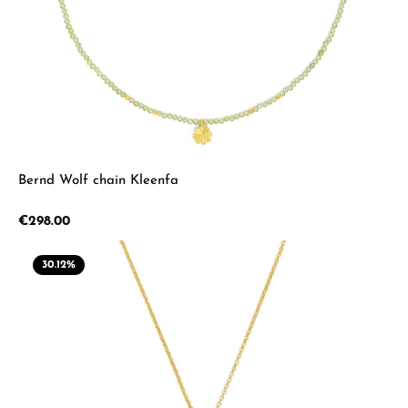
Bernd Wolf chain Kleenfa
Regular price:
€298.00
30.12
%