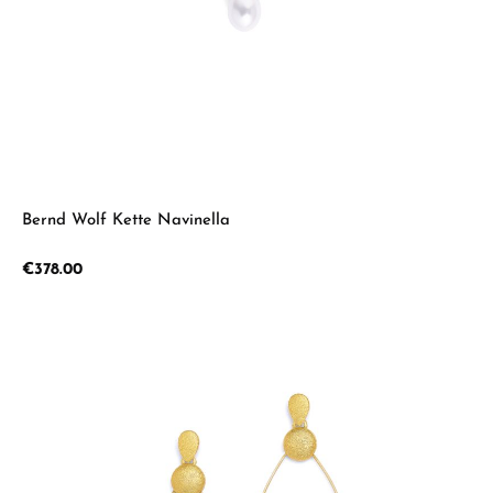
Bernd Wolf Kette Navinella
Regular price:
€378.00