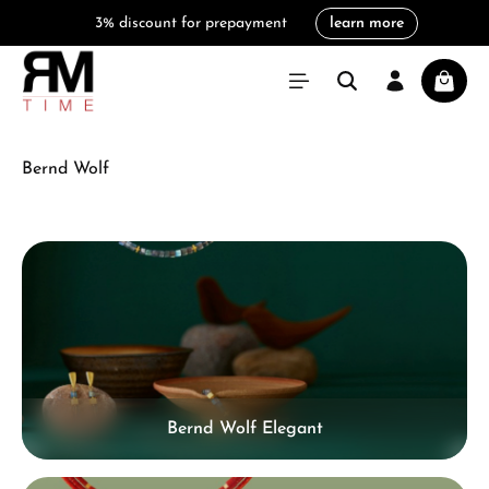
3% discount for prepayment
learn more
in content
Shoppi
Bernd Wolf
Skip category gallery
Bernd Wolf Elegant