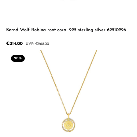
Bernd Wolf Robina root coral 925 sterling silver 62510296
Sale price:
€214.00
Regular price:
€268.00
20
%