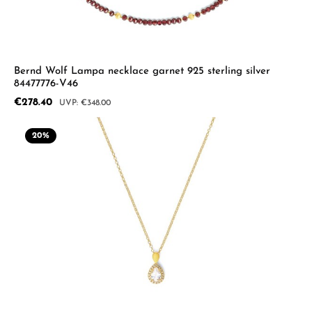
Bernd Wolf Lampa necklace garnet 925 sterling silver
84477776-V46
Sale price:
€278.40
Regular price:
€348.00
20
%