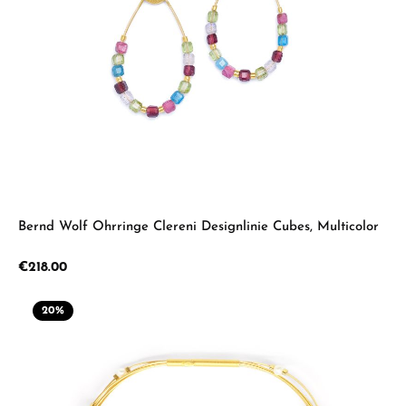
Bernd Wolf Ohrringe Clereni Designlinie Cubes, Multicolor
Regular price:
€218.00
20
%