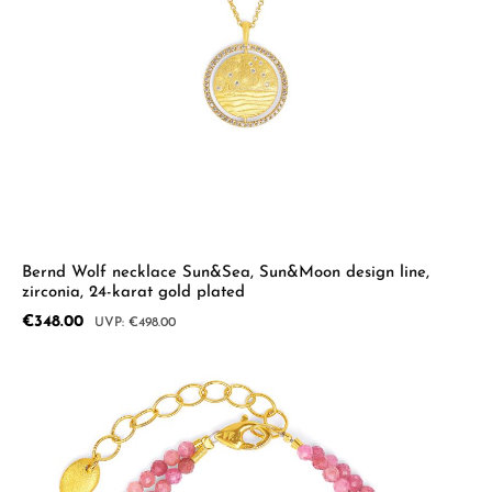
Bernd Wolf necklace Sun&Sea, Sun&Moon design line,
zirconia, 24-karat gold plated
Sale price:
€348.00
Regular price:
€498.00