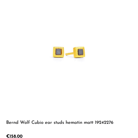
Bernd Wolf Cubio ear studs hematin matt 19242276
Regular price:
€158.00