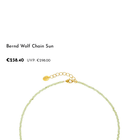
Bernd Wolf Chain Sun
Sale price:
€238.40
Regular price:
€298.00