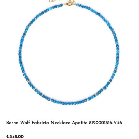
Bernd Wolf Fabricia Necklace Apatite 8120001816-V46
Regular price:
€348.00