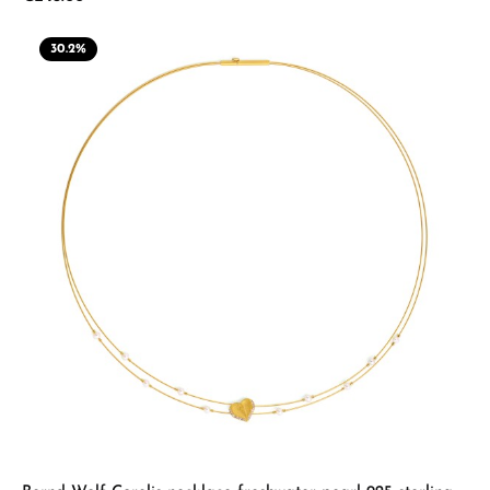
30.2
%