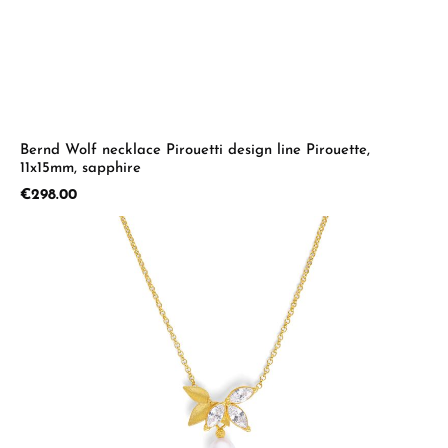
Bernd Wolf necklace Pirouetti design line Pirouette,
11x15mm, sapphire
Regular price:
€298.00