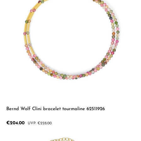
Bernd Wolf Clini bracelet tourmaline 62511926
Sale price:
€204.00
Regular price:
€228.00