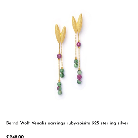
Bernd Wolf Venalis earrings ruby-zoisite 925 sterling silver
Regular price:
€248.00