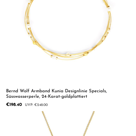
Bernd Wolf Armband Kunia Designlinie Specials,
Süsswasserperle, 24-Karat-goldplattiert
Sale price:
€198.40
Regular price:
€248.00