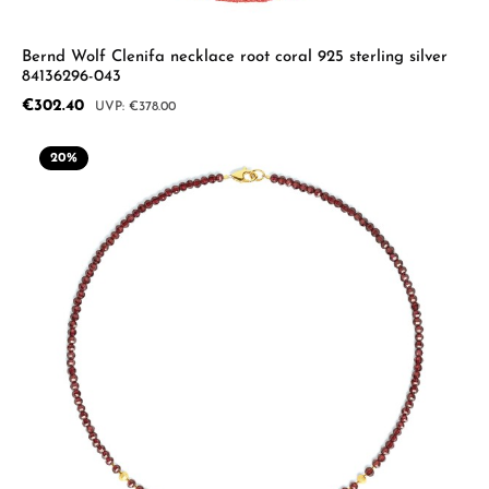
Bernd Wolf Clenifa necklace root coral 925 sterling silver
84136296-043
Sale price:
€302.40
Regular price:
€378.00
20
%