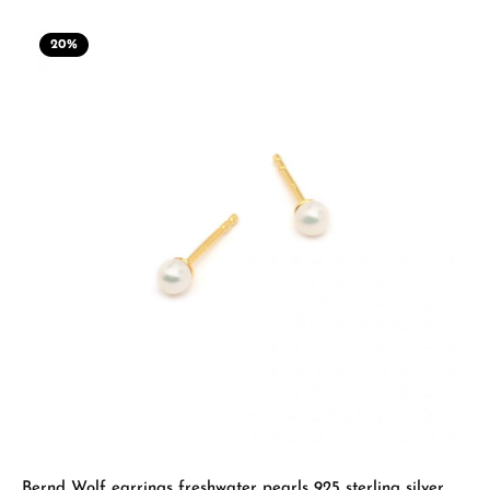
20
%
Bernd Wolf earrings freshwater pearls 925 sterling silver