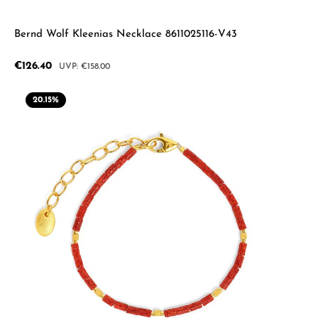
Bernd Wolf Kleenias Necklace 8611025116-V43
Sale price:
€126.40
Regular price:
€158.00
20.15
%