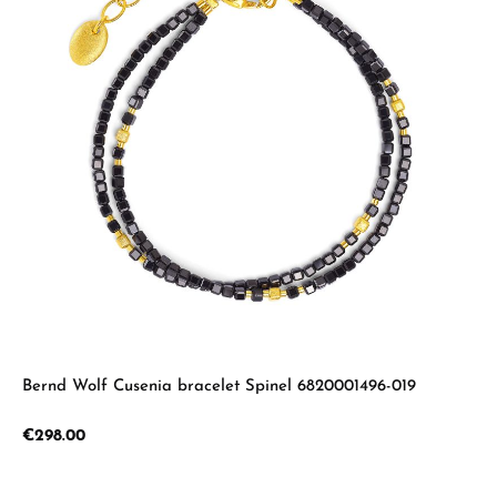
Bernd Wolf Cusenia bracelet Spinel 6820001496-019
Regular price:
€298.00