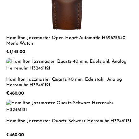
Hamilton Jazzmaster Open Heart Automatic H32675540
Men's Watch
Regular price:
€1,145.00
Hamilton Jazzmaster Quartz 40 mm, Edelstahl, Analog
Herrenuhr H32461121
Regular price:
€460.00
Hamilton Jazzmaster Quartz Schwarz Herrenuhr H32461131
Regular price:
€460.00