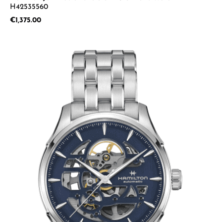
H42535560
Regular price:
€1,375.00