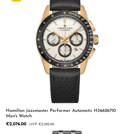
Hamilton Jazzmaster Performer Automatic H36626710
Men's Watch
Sale price:
€2,076.00
Regular price:
€2,595.00