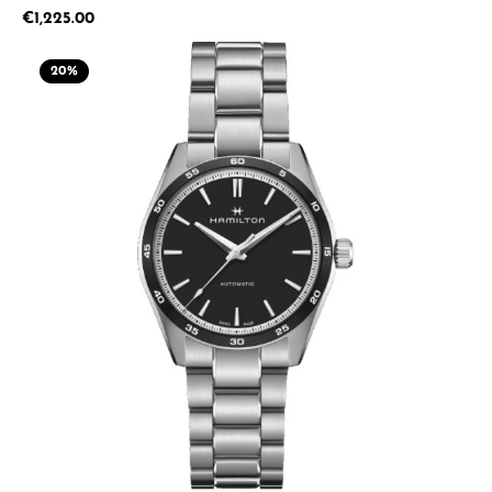
Regular price:
€1,225.00
20
%