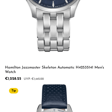
Hamilton Jazzmaster Skeleton Automatic H42535141 Men's
Watch
Sale price:
€1,228.25
Regular price:
€1,445.00
Tip