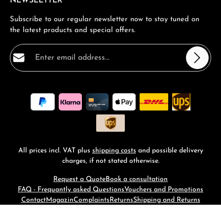
NEWSLETTER
Subscribe to our regular newsletter now to stay tuned on
the latest products and special offers.
Email address*
Privacy
Fields marked with asterisks (*) are required.
By selecting continue you confirm that you have read
our
data protection information
and accepted our
general terms and conditions
.
*
All prices incl. VAT plus
shipping costs
and possible delivery
charges, if not stated otherwise.
Request a Quote
Book a consultation
FAQ - Frequantly asked Questions
Vouchers and Promotions
Contact
Magazin
Complaints
Returns
Shipping and Returns
© 2026 RM-Time - with
by
Zenit Design