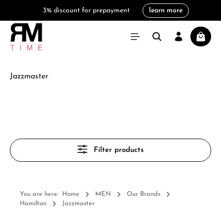
3% discount for prepayment
learn more
in content
Shoppi
Jazzmaster
Filter products
You are here:
Home
MEN
Our Brands
Hamilton
Jazzmaster