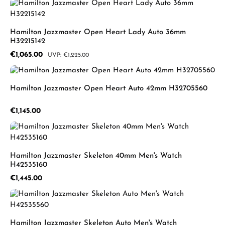
Hamilton Jazzmaster Open Heart Lady Auto 36mm
H32215142
Sale price:
€1,065.00
Regular price:
€1,225.00
Hamilton Jazzmaster Open Heart Auto 42mm H32705560
Regular price:
€1,145.00
Hamilton Jazzmaster Skeleton 40mm Men's Watch
H42535160
Regular price:
€1,445.00
Hamilton Jazzmaster Skeleton Auto Men's Watch