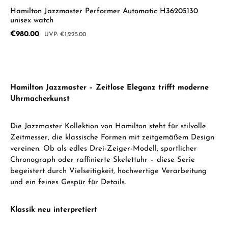
Hamilton Jazzmaster Performer Automatic H36205130
unisex watch
Sale price:
€980.00
Regular price:
€1,225.00
Hamilton Jazzmaster – Zeitlose Eleganz trifft moderne
Uhrmacherkunst
Die Jazzmaster Kollektion von Hamilton steht für stilvolle
Zeitmesser, die klassische Formen mit zeitgemäßem Design
vereinen. Ob als edles Drei-Zeiger-Modell, sportlicher
Chronograph oder raffinierte Skelettuhr – diese Serie
begeistert durch Vielseitigkeit, hochwertige Verarbeitung
und ein feines Gespür für Details.
Klassik neu interpretiert