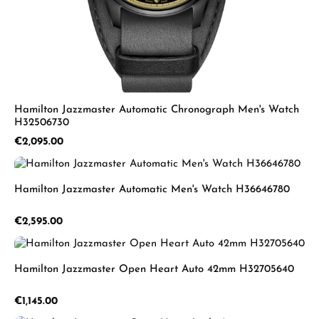
Hamilton Jazzmaster Automatic Chronograph Men's Watch
H32506730
Regular price:
€2,095.00
Hamilton Jazzmaster Automatic Men's Watch H36646780
Regular price:
€2,595.00
Hamilton Jazzmaster Open Heart Auto 42mm H32705640
Regular price:
€1,145.00