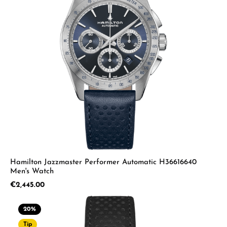
Hamilton Jazzmaster Performer Automatic H36616640
Men's Watch
Regular price:
€2,445.00
20
%
Tip