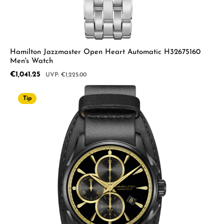
Hamilton Jazzmaster Open Heart Automatic H32675160
Men's Watch
Sale price:
€1,041.25
Regular price:
€1,225.00
Tip