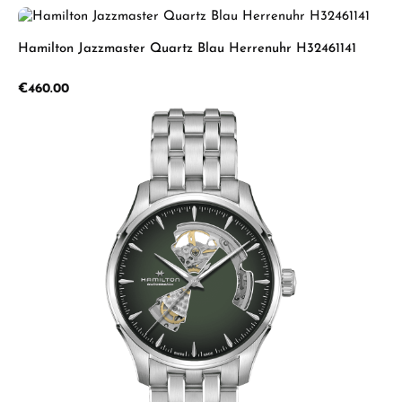
Hamilton Jazzmaster Quartz Blau Herrenuhr H32461141
Regular price:
€460.00