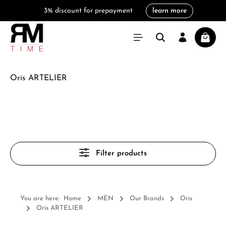
3% discount for prepayment
learn more
in content
Shoppi
Oris ARTELIER
Filter products
You are here:
Home
MEN
Our Brands
Oris
Oris ARTELIER