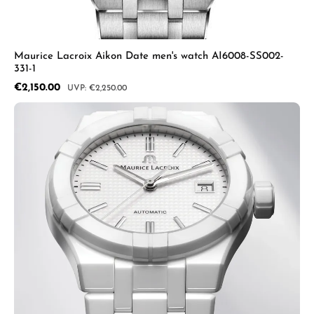
Maurice Lacroix Aikon Date men's watch AI6008-SS002-
331-1
Sale price:
€2,150.00
Regular price:
€2,250.00