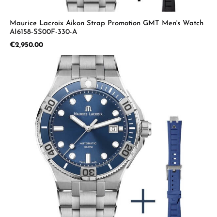
Maurice Lacroix Aikon Strap Promotion GMT Men's Watch
AI6158-SS00F-330-A
Regular price:
€2,950.00