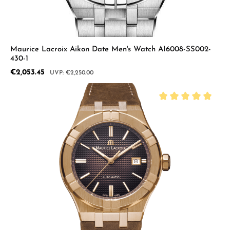
Maurice Lacroix Aikon Date Men's Watch AI6008-SS002-
430-1
Sale price:
€2,053.45
Regular price:
€2,250.00
Average rating of 5 