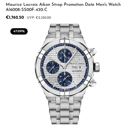
Maurice Lacroix Aikon Strap Promotion Date Men's Watch
AI6008-SS00F-430-C
Sale price:
€1,762.50
Regular price:
€2,350.00
47.09
%