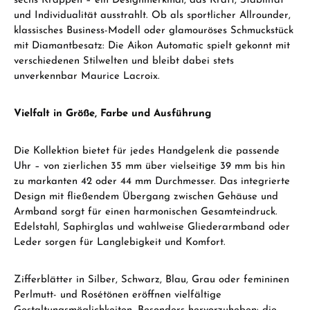
sechs Krappen – ein Designmerkmal, das Kraft, Stabilität
und Individualität ausstrahlt. Ob als sportlicher Allrounder,
klassisches Business-Modell oder glamouröses Schmuckstück
mit Diamantbesatz: Die Aikon Automatic spielt gekonnt mit
verschiedenen Stilwelten und bleibt dabei stets
unverkennbar Maurice Lacroix.
Vielfalt in Größe, Farbe und Ausführung
Die Kollektion bietet für jedes Handgelenk die passende
Uhr – von zierlichen 35 mm über vielseitige 39 mm bis hin
zu markanten 42 oder 44 mm Durchmesser. Das integrierte
Design mit fließendem Übergang zwischen Gehäuse und
Armband sorgt für einen harmonischen Gesamteindruck.
Edelstahl, Saphirglas und wahlweise Gliederarmband oder
Leder sorgen für Langlebigkeit und Komfort.
Zifferblätter in Silber, Schwarz, Blau, Grau oder femininen
Perlmutt- und Rosétönen eröffnen vielfältige