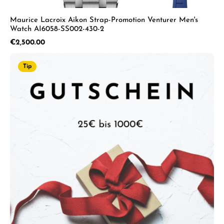
Maurice Lacroix Aikon Strap-Promotion Venturer Men's
Watch AI6058-SS002-430-2
Regular price:
€2,500.00
Tip