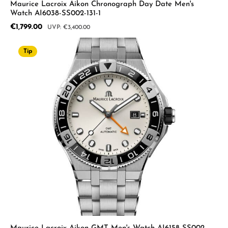
Maurice Lacroix Aikon Chronograph Day Date Men's
Watch AI6038-SS002-131-1
Sale price:
€1,799.00
Regular price:
€3,400.00
Tip