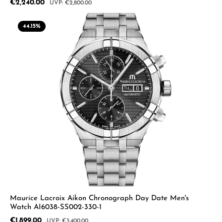
Sale price:
€2,240.00
Regular price:
€2,800.00
44.15
%
Maurice Lacroix Aikon Chronograph Day Date Men's
Watch AI6038-SS002-330-1
Sale price:
€1,899.00
Regular price:
€3,400.00