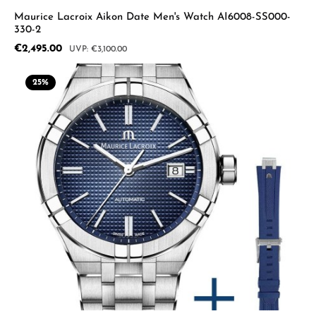
Maurice Lacroix Aikon Date Men's Watch AI6008-SS000-
330-2
Sale price:
€2,495.00
Regular price:
€3,100.00
25
%