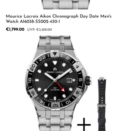
Maurice Lacroix Aikon Chronograph Day Date Men's
Watch AI6038-SS002-430-1
Sale price:
€1,799.00
Regular price:
€3,400.00