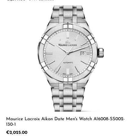
Maurice Lacroix Aikon Date Men's Watch AI6008-SS002-
130-1
Regular price:
€2,025.00