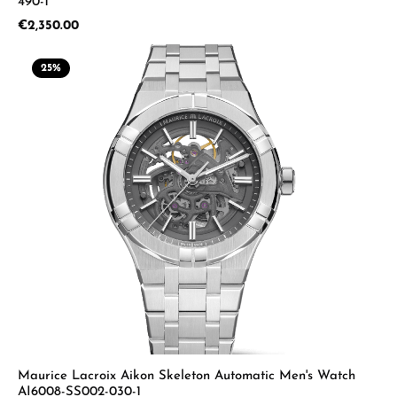
490-1
Regular price:
€2,350.00
25
%
Maurice Lacroix Aikon Skeleton Automatic Men's Watch
AI6008-SS002-030-1