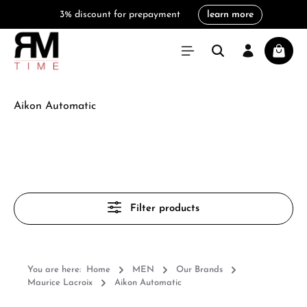
3% discount for prepayment
learn more
in content
Shoppi
Aikon Automatic
Filter products
You are here:
Home
MEN
Our Brands
Maurice Lacroix
Aikon Automatic