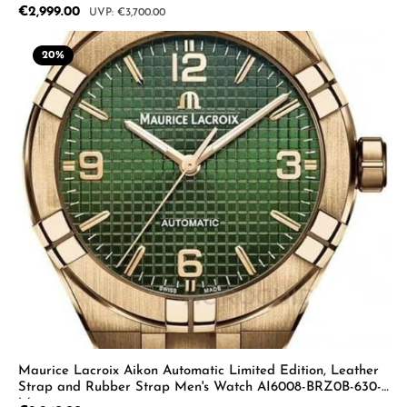
Sale price:
€2,999.00
Regular price:
€3,700.00
20
%
Maurice Lacroix Aikon Automatic Limited Edition, Leather
Strap and Rubber Strap Men's Watch AI6008-BRZ0B-630-
M