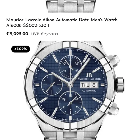
Maurice Lacroix Aikon Automatic Date Men's Watch
AI6008-SS002-330-1
Sale price:
€2,025.00
Regular price:
€2,250.00
47.09
%