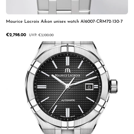
Maurice Lacroix Aikon unisex watch AI6007-CRM72-130-7
Sale price:
€2,798.00
Regular price:
€3,100.00