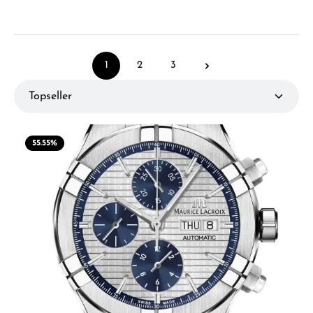
1
2
3
Page
Page
Page
55.55
%