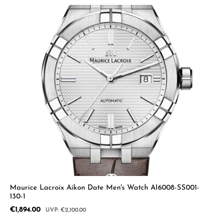
Maurice Lacroix Aikon Date Men's Watch AI6008-SS001-
130-1
Sale price:
€1,894.00
Regular price:
€2,100.00