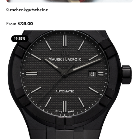
Geschenkgutscheine
Regular price:
From
€25.00
19.52
%