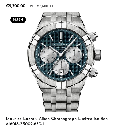
Sale price:
€2,700.00
Regular price:
€3,600.00
18.95
%
Maurice Lacroix Aikon Chronograph Limited Edition
AI6018-SS002-630-1