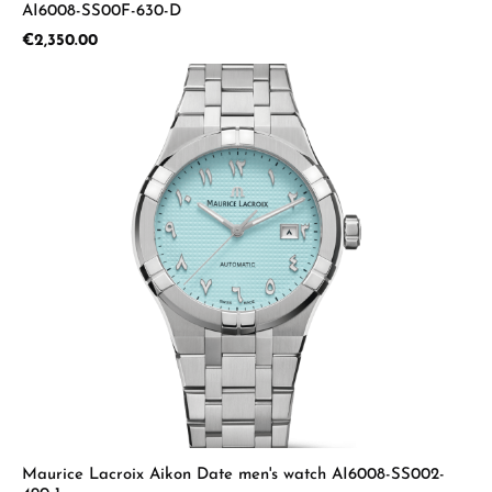
AI6008-SS00F-630-D
Regular price:
€2,350.00
Maurice Lacroix Aikon Date men's watch AI6008-SS002-