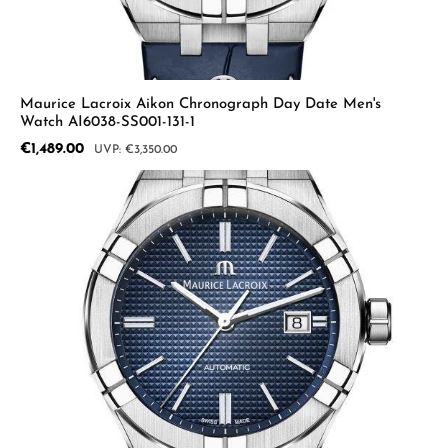
Maurice Lacroix Aikon Chronograph Day Date Men's
Watch AI6038-SS001-131-1
Sale price:
€1,489.00
Regular price:
€3,350.00