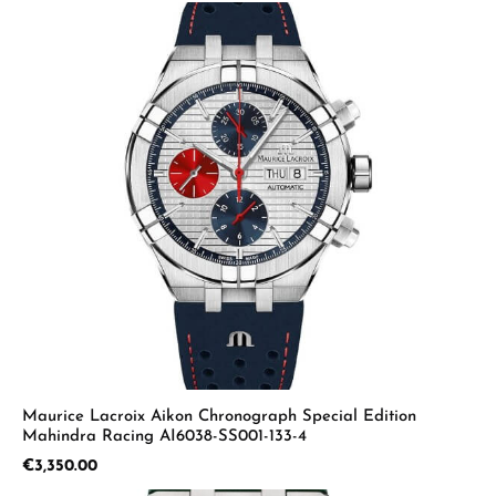
Maurice Lacroix Aikon Chronograph Special Edition
Mahindra Racing AI6038-SS001-133-4
Regular price:
€3,350.00