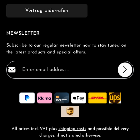
Vertrag widerrufen
NEWSLETTER
Subscribe to our regular newsletter now to stay tuned on
the latest products and special offers.
Email address*
Privacy
Fields marked with asterisks (*) are required.
By selecting continue you confirm that you have read
our
data protection information
and accepted our
general terms and conditions
.
*
All prices incl. VAT plus
shipping costs
and possible delivery
charges, if not stated otherwise.