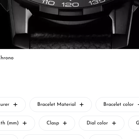
Chrono
urer
Bracelet Material
Bracelet color
gth (mm)
Clasp
Dial color
G