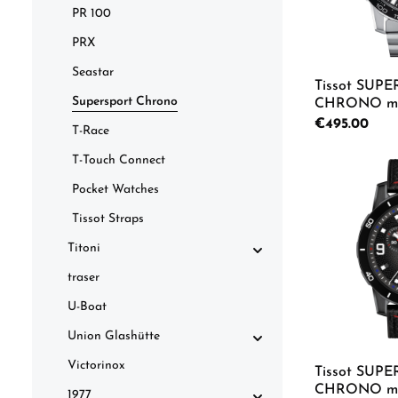
PR 100
PRX
Seastar
Tissot SUP
Supersport Chrono
CHRONO men
T125.617.11.05
Regular price:
€495.00
T-Race
T-Touch Connect
Product
Pocket Watches
Tissot Straps
Titoni
traser
U-Boat
Union Glashütte
Victorinox
Tissot SUP
CHRONO men
1977