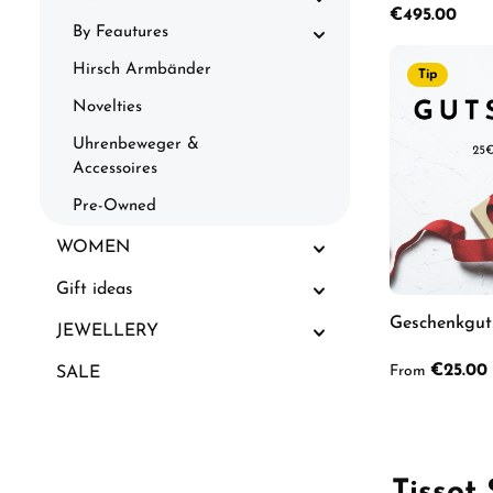
T125.617.37.0
Regular price:
€495.00
By Feautures
Hirsch Armbänder
Tip
Product
Novelties
Uhrenbeweger &
Accessoires
Pre-Owned
WOMEN
Gift ideas
Geschenkgut
JEWELLERY
Regular price:
€25.00
From
SALE
Tissot 