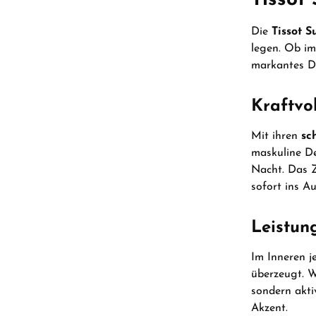
Die
Tissot S
legen. Ob im
markantes De
Kraftvol
Mit ihren
sc
maskuline D
Nacht. Das Z
sofort ins Au
Leistung
Im Inneren j
überzeugt. W
sondern akti
Akzent.