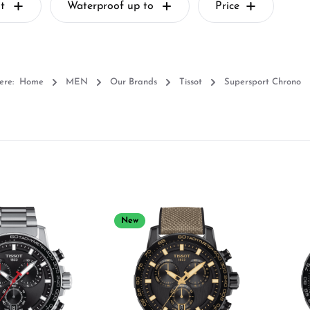
t
Waterproof up to
Price
ere:
Home
MEN
Our Brands
Tissot
Supersport Chrono
New