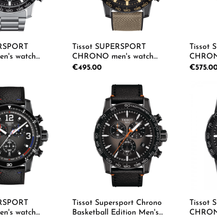
ERSPORT
Tissot SUPERSPORT
Tissot
's watch
CHRONO men's watch
CHRONO
1.00
T125.617.37.051.01
T125.617
Regular price:
€495.00
Regular p
€575.0
 Quantity: Enter the desired amount or us
Product Quantity: Enter th
Pro
ERSPORT
Tissot Supersport Chrono
Tissot
's watch
Basketball Edition Men's
CHRONO