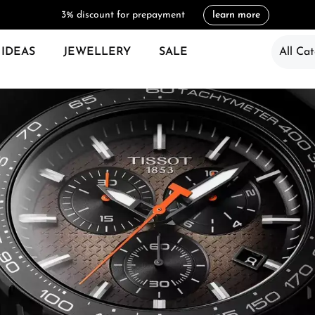
3% discount for prepayment
learn more
 IDEAS
JEWELLERY
SALE
All Cat