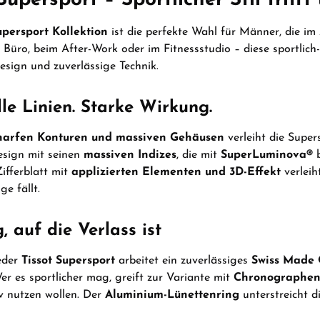
upersport Kollektion
ist die perfekte Wahl für Männer, die im 
 Büro, beim After-Work oder im Fitnessstudio – diese sportlich
sign und zuverlässige Technik.
le Linien. Starke Wirkung.
harfen Konturen und massiven Gehäusen
verleiht die Super
esign mit seinen
massiven Indizes
, die mit
SuperLuminova®
b
ifferblatt mit
applizierten Elementen und 3D-Effekt
verleih
ge fällt.
, auf die Verlass ist
eder
Tissot Supersport
arbeitet ein zuverlässiges
Swiss Made
er es sportlicher mag, greift zur Variante mit
Chronographen
v nutzen wollen. Der
Aluminium-Lünettenring
unterstreicht d