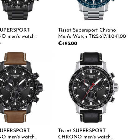
 SUPERSPORT
Tissot Supersport Chrono
 men's watch
Men's Watch T125.617.11.041.00
.33.051.00
rice:
0
Regular price:
€495.00
e the buttons to increase or decrease the
e desired amount or use the buttons to in
duct Quantity: Enter the desired amount o
Product Quantity: Ente
 SUPERSPORT
Tissot SUPERSPORT
 men's watch
CHRONO men's watch