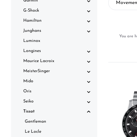
Garmin
Movemen
G-Shock
Hamilton
Junghans
You are h
Luminox
Longines
Maurice Lacroix
MeisterSinger
Mido
Oris
Seiko
Tissot
Gentleman
Le Locle