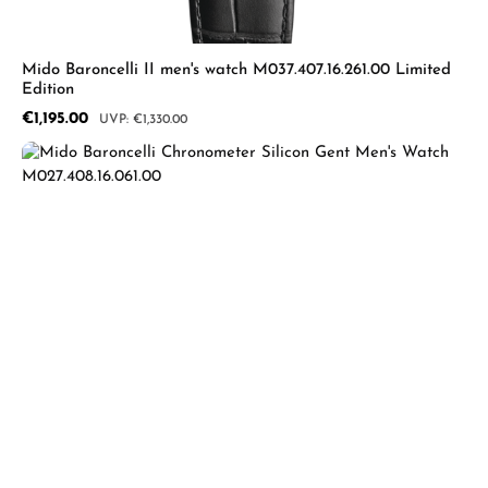
Mido Baroncelli II men's watch M037.407.16.261.00 Limited
Edition
Sale price:
€1,195.00
Regular price:
€1,330.00