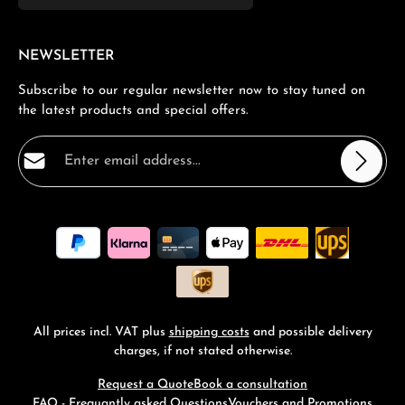
NEWSLETTER
Subscribe to our regular newsletter now to stay tuned on
the latest products and special offers.
Email address*
Privacy
Fields marked with asterisks (*) are required.
By selecting continue you confirm that you have read
our
data protection information
and accepted our
general terms and conditions
.
*
All prices incl. VAT plus
shipping costs
and possible delivery
charges, if not stated otherwise.
Request a Quote
Book a consultation
FAQ - Frequantly asked Questions
Vouchers and Promotions