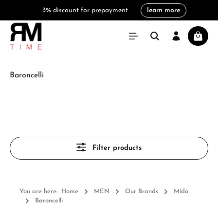
3% discount for prepayment
learn more
in content
Shoppi
Baroncelli
Filter products
You are here:
Home
MEN
Our Brands
Mido
Baroncelli