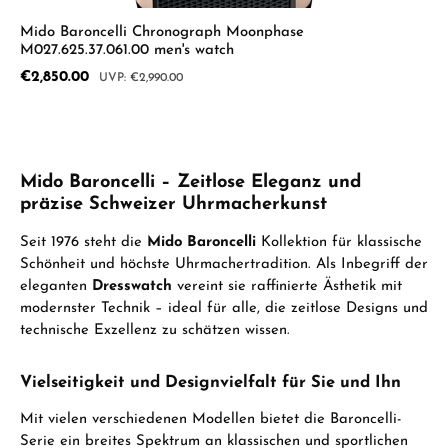
Mido Baroncelli Chronograph Moonphase
M027.625.37.061.00 men's watch
Sale price:
€2,850.00
Regular price:
€2,990.00
Mido Baroncelli – Zeitlose Eleganz und
präzise Schweizer Uhrmacherkunst
Seit 1976 steht die
Mido Baroncelli
Kollektion für klassische
Schönheit und höchste Uhrmachertradition. Als Inbegriff der
eleganten
Dresswatch
vereint sie raffinierte Ästhetik mit
modernster Technik – ideal für alle, die zeitlose Designs und
technische Exzellenz zu schätzen wissen.
Vielseitigkeit und Designvielfalt für Sie und Ihn
Mit vielen verschiedenen Modellen bietet die Baroncelli-
Serie ein breites Spektrum an klassischen und sportlichen