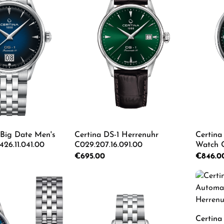
 Big Date Men's
Certina DS-1 Herrenuhr
Certina
26.11.041.00
C029.207.16.091.00
Watch C
Regular price:
€695.00
Sale price
€846.
 Quantity: Enter the desired amount or us
Product Quantity: Enter th
Pro
Certina