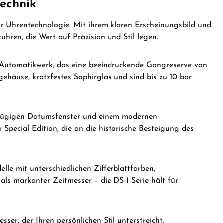
Technik
her Uhrentechnologie.
Mit ihrem klaren Erscheinungsbild und
uhren, die Wert auf Präzision und Stil legen.
em Automatikwerk, das eine beeindruckende Gangreserve von
ehäuse, kratzfestes Saphirglas und sind bis zu 10 bar
ßzügigen Datumsfenster und einem modernen
 Special Edition, die an die historische Besteigung des
lle mit unterschiedlichen Zifferblattfarben,
ls markanter Zeitmesser – die DS-1 Serie hält für
ser, der Ihren persönlichen Stil unterstreicht.