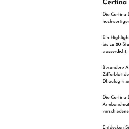
Certina
Die Certina 
hochwertigen
Ein Highligh
bis zu 80 St
wasserdicht,
Besondere A
Zifferblattd
Dhaulagiri e
Die Certina 
Armbandmate
verschiedene
Entdecken Sie