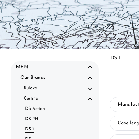
DS 1
MEN
Our Brands
Bulova
Certina
Manufact
DS Action
DS PH
Case len
DS 1