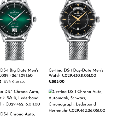
 DS-1 Big Date Men's
Certina DS-1 Day-Date Men's
029.426.11.091.60
Watch C029.430.11.051.00
:
00
Regular price:
€885.00
Regular price:
€1,065.00
e the buttons to increase or decrease the
e desired amount or use the buttons to in
duct Quantity: Enter the desired amount o
Product Quantity: Ente
 DS-1 Chrono Auto,