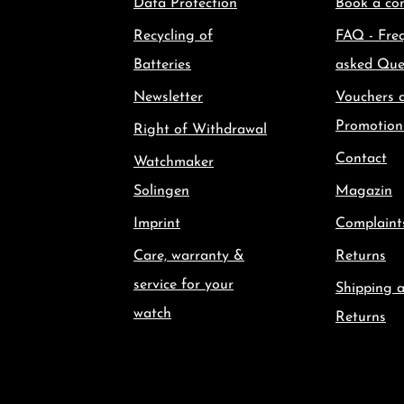
Data Protection
Book a con
Recycling of
FAQ - Fre
Batteries
asked Que
Newsletter
Vouchers 
Promotion
Right of Withdrawal
Contact
Watchmaker
Solingen
Magazin
Imprint
Complaint
Care, warranty &
Returns
service for your
Shipping 
watch
Returns