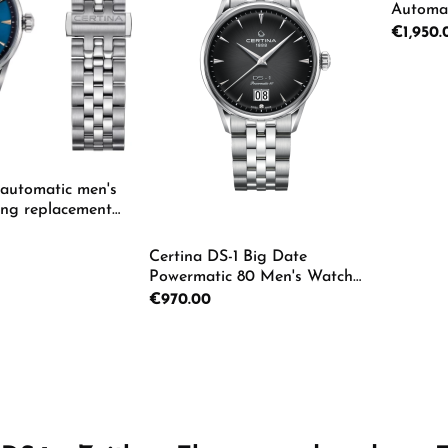
Automat
Herrenu
Regular p
€1,950.
Pro
 automatic men's
ing replacement
.807.11.041.02
Certina DS-1 Big Date
Powermatic 80 Men's Watch
 Quantity: Enter the desired amount or us
C029.426.11.051.00
Regular price:
€970.00
Product Quantity: Enter th