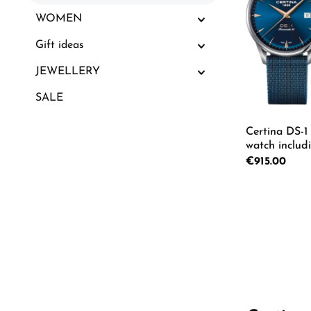
WOMEN
Gift ideas
JEWELLERY
SALE
Certina DS-1
watch includ
bracelet C029
Regular price:
€915.00
Product