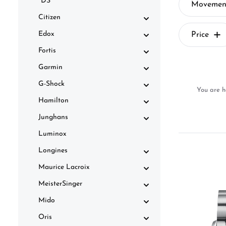
DS
Movemen
Citizen
Edox
Price
Fortis
Garmin
G-Shock
You are h
Hamilton
Junghans
Luminox
Longines
Maurice Lacroix
MeisterSinger
Mido
Oris