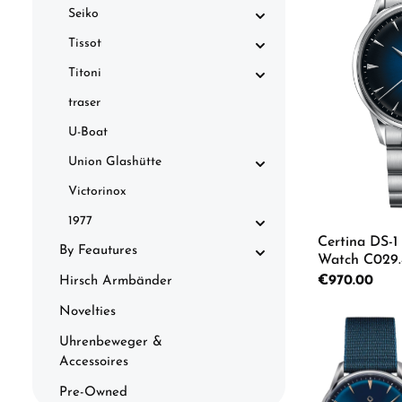
Seiko
Tissot
Titoni
traser
U-Boat
Union Glashütte
Victorinox
1977
Certina DS-1
By Feautures
Watch C029.4
Regular price:
€970.00
Hirsch Armbänder
Novelties
Product
Uhrenbeweger &
Accessoires
Pre-Owned