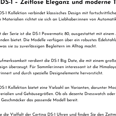
 DS-1 – Zeitlose Eleganz und moderne 
DS-1 Kollektion verbindet klassisches Design mit fortschrittlic
 Materialien richtet sie sich an Liebhaber:innen von Automatik
t der Serie ist die DS-1 Powermatic 80, ausgestattet mit ein
unden bietet.
Die Modelle verfügen über ein robustes Edelstahlg
 was sie zu zuverlässigen Begleitern im Alltag macht.
ufmerksamkeit verdient die DS-1 Big Date, die mit einem gro
esign überzeugt.
Für Sammler:innen interessant ist die Himalaya
rinnert und durch spezielle Designelemente hervorsticht.
DS-1 Kollektion bietet eine Vielzahl an Varianten, darunter Mode
rialien und Gehäusegrößen.
Ob als dezente Dresswatch oder a
 Geschmäcker das passende Modell bereit.
 die Vielfalt der Certina DS-1 Uhren und finden Sie den Zeitmes