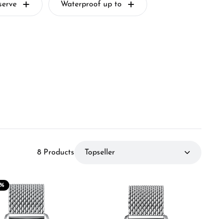
serve
Waterproof up to
8 Products
%