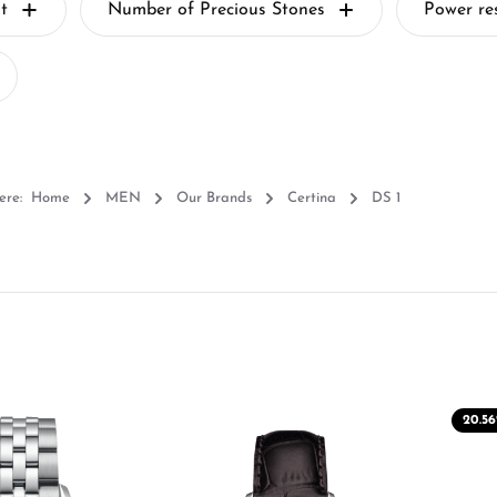
t
Number of Precious Stones
Power re
ere:
Home
MEN
Our Brands
Certina
DS 1
20.56