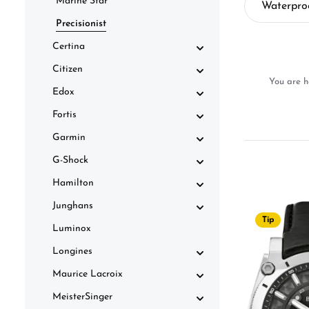
Marine Star
Waterpro
Precisionist
Certina
Citizen
You are h
Edox
Fortis
Garmin
G-Shock
Hamilton
Junghans
Tip
Luminox
Longines
Maurice Lacroix
MeisterSinger