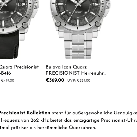
ecisionist
Bulova Icon Quarz
6B416
PRECISIONIST Herrenuhr
96B417
Sale price:
€369.00
ar price:
Regular price:
€499.00
€529.00
 Quantity: Enter the desired amount or us
Product Quantity: Enter th
recisionist Kollektion
steht für außergewöhnliche Genauigkei
requenz von 262 kHz bietet das einzigartige Precisionist-Uh
mal präziser als herkömmliche Quarzuhren.