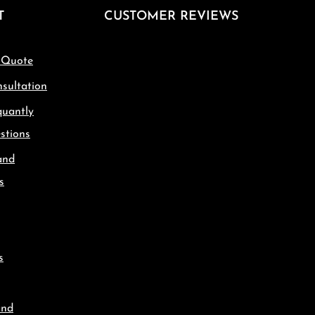
T
CUSTOMER REVIEWS
 Quote
sultation
quantly
stions
and
s
s
and