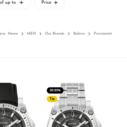
of up to
Price
ere:
Home
MEN
Our Brands
Bulova
Precisionist
30.25
%
Tip