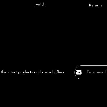
watch
Returns
Email address*
the latest products and special offers.
Privacy
Fields marked with a
By selecting co
data protection
general terms a