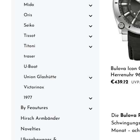
Mido
Oris
Seiko
Tissot
Titoni
traser
U-Boat
Bulova Icon Quarz Pr
Herrenuhr 9
Union Glashütte
Sale price:
€439.12
Regul
Victorinox
1977
Product
By Feautures
Die
Bulova P
Hirsch Armbänder
Schwingungsf
Novelties
Monat – acht
Uhrenbeweger &