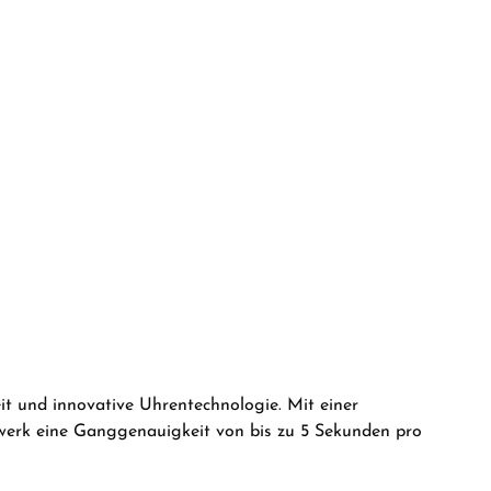
e the buttons to increase or decrease the
e desired amount or use the buttons to in
t und innovative Uhrentechnologie.
Mit einer
rwerk eine Ganggenauigkeit von bis zu 5 Sekunden pro