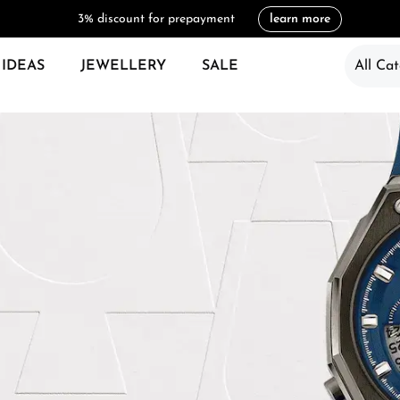
3% discount for prepayment
learn more
 IDEAS
JEWELLERY
SALE
All Cat