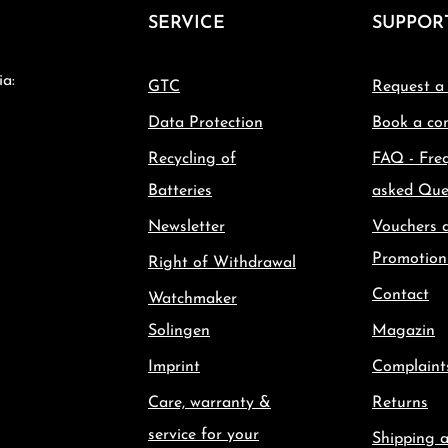
SERVICE
SUPPOR
ia:
GTC
Request a
Data Protection
Book a con
Recycling of
FAQ - Fre
Batteries
asked Que
Newsletter
Vouchers 
Promotion
Right of Withdrawal
Contact
Watchmaker
Solingen
Magazin
Imprint
Complaint
Care, warranty &
Returns
service for your
Shipping 